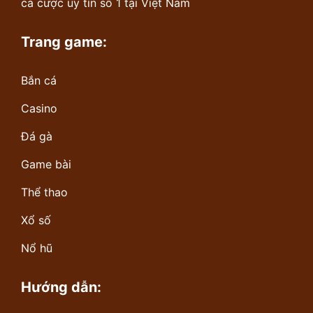
cá cược uy tín số 1 tại Việt Nam
Trang game:
Bắn cá
Casino
Đá gà
Game bài
Thể thao
Xổ số
Nổ hũ
Hướng dẫn: