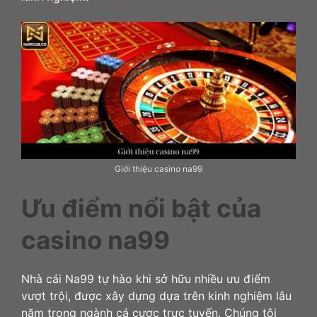
Giới thiệu casino na99
Ưu điểm nổi bật của
casino na99
Nhà cái Na99 tự hào khi sở hữu nhiều ưu điểm
vượt trội, được xây dựng dựa trên kinh nghiệm lâu
năm trong ngành cá cược trực tuyến. Chúng tôi