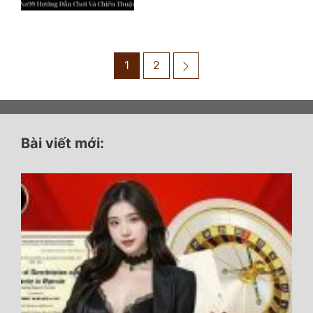
Post
Page
Page
Next
1
2
navigation
Bài viết mới: