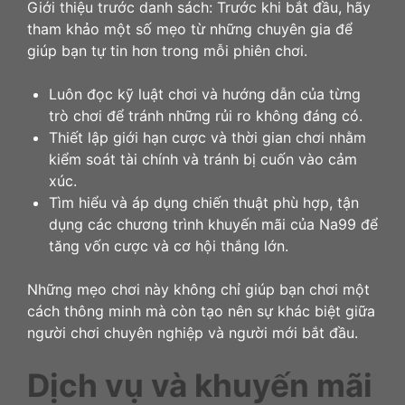
Giới thiệu trước danh sách: Trước khi bắt đầu, hãy
tham khảo một số mẹo từ những chuyên gia để
giúp bạn tự tin hơn trong mỗi phiên chơi.
Luôn đọc kỹ luật chơi và hướng dẫn của từng
trò chơi để tránh những rủi ro không đáng có.
Thiết lập giới hạn cược và thời gian chơi nhằm
kiểm soát tài chính và tránh bị cuốn vào cảm
xúc.
Tìm hiểu và áp dụng chiến thuật phù hợp, tận
dụng các chương trình khuyến mãi của Na99 để
tăng vốn cược và cơ hội thắng lớn.
Những mẹo chơi này không chỉ giúp bạn chơi một
cách thông minh mà còn tạo nên sự khác biệt giữa
người chơi chuyên nghiệp và người mới bắt đầu.
Dịch vụ và khuyến mãi