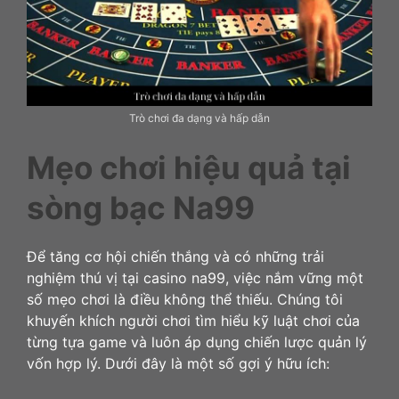
Trò chơi đa dạng và hấp dẫn
Mẹo chơi hiệu quả tại
sòng bạc Na99
Để tăng cơ hội chiến thắng và có những trải
nghiệm thú vị tại casino na99, việc nắm vững một
số mẹo chơi là điều không thể thiếu. Chúng tôi
khuyến khích người chơi tìm hiểu kỹ luật chơi của
từng tựa game và luôn áp dụng chiến lược quản lý
vốn hợp lý. Dưới đây là một số gợi ý hữu ích: