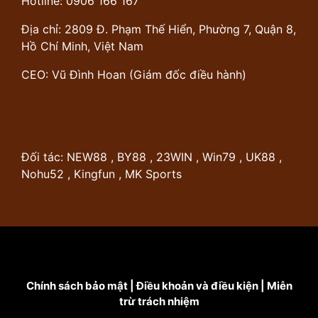
Hotline: 0906 166 167
Địa chỉ: 2809 Đ. Phạm Thế Hiển, Phường 7, Quận 8,
Hồ Chí Minh, Việt Nam
CEO:
Vũ Đình Hoan
(Giám đốc điều hành)
Đối tác:
NEW88
,
BY88
,
23WIN
,
Win79
,
UK88
,
Nohu52
,
Kingfun
,
MK Sports
BCX88
BY88
AT99
789CLUB
GOAL123
AE6789
CWIN999
23WIN
5679
68BET
VMAX
E2bet
Chính sách bảo mật
|
Điều khoản và điều kiện
|
Miễn
trừ trách nhiệm