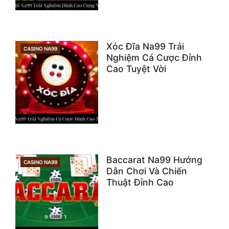
Xóc Đĩa Na99 Trải
CASINO NA99
CATEGORIES
Nghiệm Cá Cược Đỉnh
Cao Tuyệt Vời
Baccarat Na99 Hướng
CASINO NA99
CATEGORIES
Dẫn Chơi Và Chiến
Thuật Đỉnh Cao