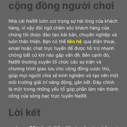
cộng đồng người chơi
Nhà cái Na99 luôn coi trọng sự hài lòng của khách
hàng, vì vậy đội ngũ chăm sóc khách hàng của
chúng tôi được đào tạo bài bản, chuyên nghiệp và
luôn thân thiện. Bạn có thể
liên hệ
qua điện thoại,
email hoặc chat trực tuyến để được hỗ trợ nhanh
chóng bất cứ khi nào gặp vấn đề. Bên cạnh đó,
Na99 thường xuyên tổ chức các sự kiện và
chương trình giao lưu cho cộng đồng cược thủ,
giúp mọi người chia sẻ kinh nghiệm và tạo nên một
môi trường giải trí năng động, gắn kết. Đây chính
là một trong những yếu tố góp phần làm nên thành
công của sòng bạc trực tuyến Na99.
Lời kết