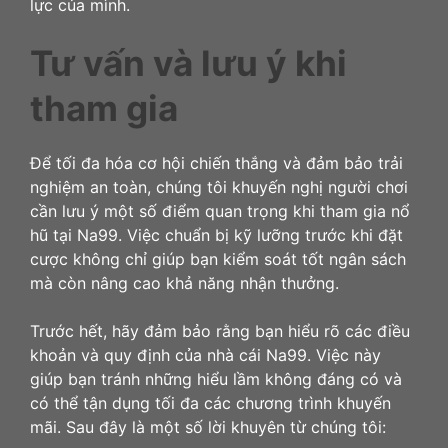
lực của mình.
Tư vấn và lưu ý khi
tham gia
Để tối đa hóa cơ hội chiến thắng và đảm bảo trải
nghiệm an toàn, chúng tôi khuyến nghị người chơi
cần lưu ý một số điểm quan trọng khi tham gia nổ
hũ tại Na99. Việc chuẩn bị kỹ lưỡng trước khi đặt
cược không chỉ giúp bạn kiểm soát tốt ngân sách
mà còn nâng cao khả năng nhận thưởng.
Trước hết, hãy đảm bảo rằng bạn hiểu rõ các điều
khoản và quy định của nhà cái Na99. Việc này
giúp bạn tránh những hiểu lầm không đáng có và
có thể tận dụng tối đa các chương trình khuyến
mãi. Sau đây là một số lời khuyên từ chúng tôi: