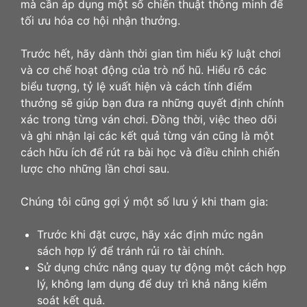
mà cần áp dụng một số chiến thuật thông minh để
tối ưu hóa cơ hội nhận thưởng.
Trước hết, hãy dành thời gian tìm hiểu kỹ luật chơi
và cơ chế hoạt động của trò nổ hũ. Hiểu rõ các
biểu tượng, tỷ lệ xuất hiện và cách tính điểm
thưởng sẽ giúp bạn đưa ra những quyết định chính
xác trong từng ván chơi. Đồng thời, việc theo dõi
và ghi nhận lại các kết quả từng ván cũng là một
cách hữu ích để rút ra bài học và điều chỉnh chiến
lược cho những lần chơi sau.
Chúng tôi cũng gợi ý một số lưu ý khi tham gia:
Trước khi đặt cược, hãy xác định mức ngân
sách hợp lý để tránh rủi ro tài chính.
Sử dụng chức năng quay tự động một cách hợp
lý, không lạm dụng để duy trì khả năng kiểm
soát kết quả.