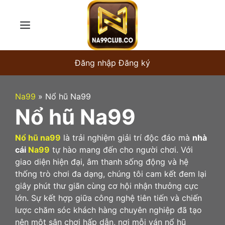
Skip
to
content
Menu
Đăng nhập
Đăng ký
Na99
»
Nổ hũ Na99
Nổ hũ Na99
Nổ hũ na99
là trải nghiệm giải trí độc đáo mà
nhà
cái
Na99
tự hào mang đến cho người chơi. Với
giao diện hiện đại, âm thanh sống động và hệ
thống trò chơi đa dạng, chúng tôi cam kết đem lại
giây phút thư giãn cùng cơ hội nhận thưởng cực
lớn. Sự kết hợp giữa công nghệ tiên tiến và chiến
lược chăm sóc khách hàng chuyên nghiệp đã tạo
nên một sân chơi hấp dẫn, nơi mỗi ván nổ hũ