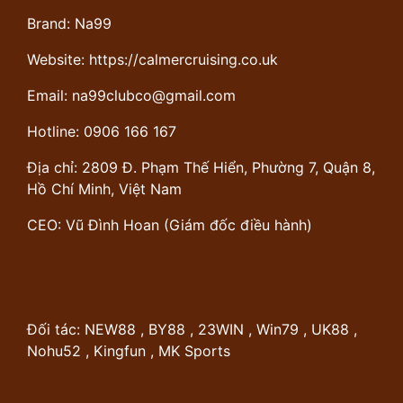
Brand: Na99
Website: https://calmercruising.co.uk
Email:
na99clubco@gmail.com
Hotline: 0906 166 167
Địa chỉ: 2809 Đ. Phạm Thế Hiển, Phường 7, Quận 8,
Hồ Chí Minh, Việt Nam
CEO:
Vũ Đình Hoan
(Giám đốc điều hành)
Đối tác:
NEW88
,
BY88
,
23WIN
,
Win79
,
UK88
,
Nohu52
,
Kingfun
,
MK Sports