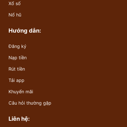
Xổ số
Nổ hũ
Hướng dẫn:
Đăng ký
Nạp tiền
Rút tiền
Tải app
Khuyến mãi
Câu hỏi thường gặp
Liên hệ: