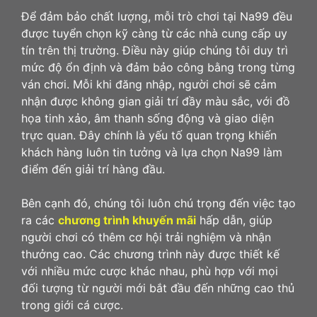
Để đảm bảo chất lượng, mỗi trò chơi tại Na99 đều
được tuyển chọn kỹ càng từ các nhà cung cấp uy
tín trên thị trường. Điều này giúp chúng tôi duy trì
mức độ ổn định và đảm bảo công bằng trong từng
ván chơi. Mỗi khi đăng nhập, người chơi sẽ cảm
nhận được không gian giải trí đầy màu sắc, với đồ
họa tinh xảo, âm thanh sống động và giao diện
trực quan. Đây chính là yếu tố quan trọng khiến
khách hàng luôn tin tưởng và lựa chọn Na99 làm
điểm đến giải trí hàng đầu.
Bên cạnh đó, chúng tôi luôn chú trọng đến việc tạo
ra các
chương trình khuyến mãi
hấp dẫn, giúp
người chơi có thêm cơ hội trải nghiệm và nhận
thưởng cao. Các chương trình này được thiết kế
với nhiều mức cược khác nhau, phù hợp với mọi
đối tượng từ người mới bắt đầu đến những cao thủ
trong giới cá cược.