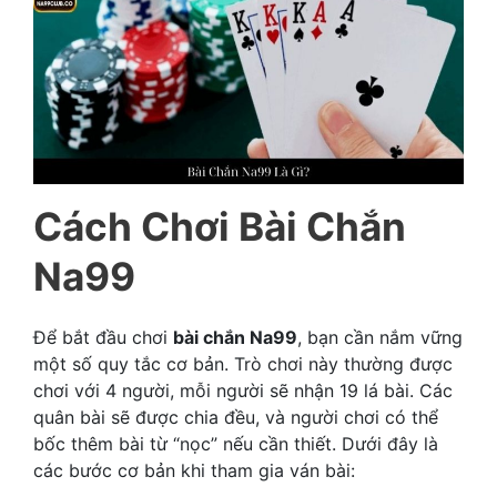
Cách Chơi Bài Chắn
Na99
Để bắt đầu chơi
bài chắn Na99
, bạn cần nắm vững
một số quy tắc cơ bản. Trò chơi này thường được
chơi với 4 người, mỗi người sẽ nhận 19 lá bài. Các
quân bài sẽ được chia đều, và người chơi có thể
bốc thêm bài từ “nọc” nếu cần thiết. Dưới đây là
các bước cơ bản khi tham gia ván bài: