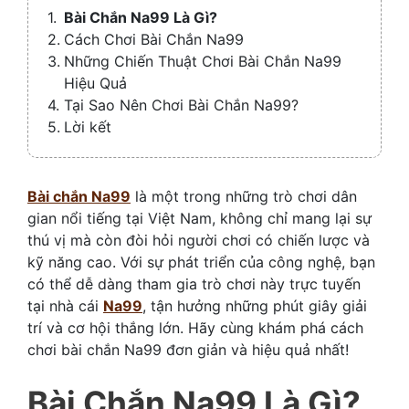
Collaps
Bài Chắn Na99 Là Gì?
Cách Chơi Bài Chắn Na99
Những Chiến Thuật Chơi Bài Chắn Na99
Hiệu Quả
Tại Sao Nên Chơi Bài Chắn Na99?
Lời kết
Bài chắn Na99
là một trong những trò chơi dân
gian nổi tiếng tại Việt Nam, không chỉ mang lại sự
thú vị mà còn đòi hỏi người chơi có chiến lược và
kỹ năng cao. Với sự phát triển của công nghệ, bạn
có thể dễ dàng tham gia trò chơi này trực tuyến
tại nhà cái
Na99
, tận hưởng những phút giây giải
trí và cơ hội thắng lớn. Hãy cùng khám phá cách
chơi bài chắn Na99 đơn giản và hiệu quả nhất!
Bài Chắn Na99 Là Gì?