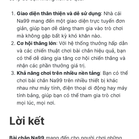
Giao diện thân thiện và dễ sử dụng
: Nhà cái
Na99 mang đến một giao diện trực tuyến đơn
giản, giúp bạn dễ dàng tham gia vào trò chơi
mà không gặp bất kỳ khó khăn nào.
Cơ hội thắng lớn
: Với hệ thống thưởng hấp dẫn
và các chiến thuật chơi bài chắn hiệu quả, bạn
có thể dễ dàng gia tăng cơ hội chiến thắng và
nhận các phần thưởng giá trị.
Khả năng chơi trên nhiều nền tảng
: Bạn có thể
chơi bài chắn Na99 trên nhiều thiết bị khác
nhau như máy tính, điện thoại di động hay máy
tính bảng, giúp bạn có thể tham gia trò chơi
mọi lúc, mọi nơi.
Lời kết
Bài chắn Na99
mang đến cho người chơi những