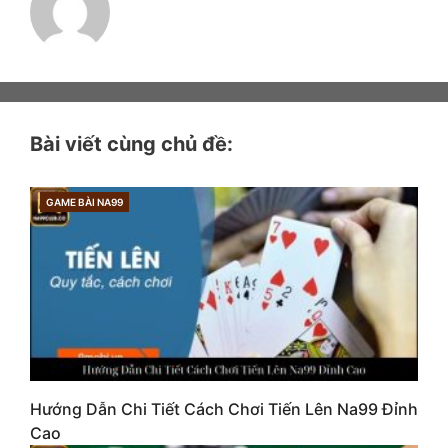
Bài viết cùng chủ đề:
GAME BÀI NA99
CATEGORIES
Hướng Dẫn Chi Tiết Cách Chơi Tiến Lên Na99 Đỉnh
Cao