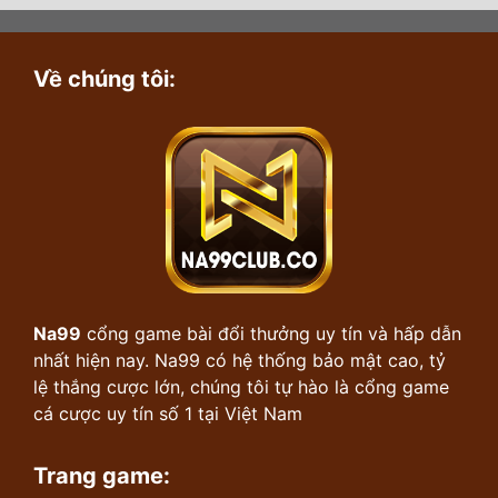
Về chúng tôi:
Na99
cổng game bài đổi thưởng uy tín và hấp dẫn
nhất hiện nay. Na99 có hệ thống bảo mật cao, tỷ
lệ thắng cược lớn, chúng tôi tự hào là cổng game
cá cược uy tín số 1 tại Việt Nam
Trang game: