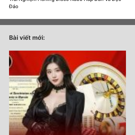
Đáo
Bài viết mới: