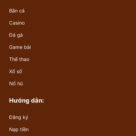
Bắn cá
Casino
Đá gà
Game bài
Thể thao
Xổ số
Nổ hũ
Hướng dẫn:
Đăng ký
Nạp tiền