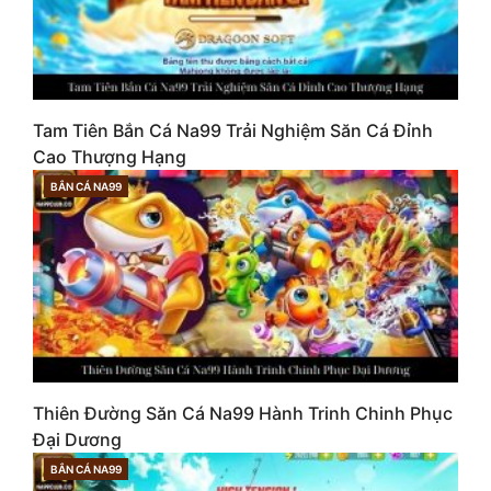
Tam Tiên Bắn Cá Na99 Trải Nghiệm Săn Cá Đỉnh
Cao Thượng Hạng
BẮN CÁ NA99
CATEGORIES
Thiên Đường Săn Cá Na99 Hành Trinh Chinh Phục
Đại Dương
BẮN CÁ NA99
CATEGORIES