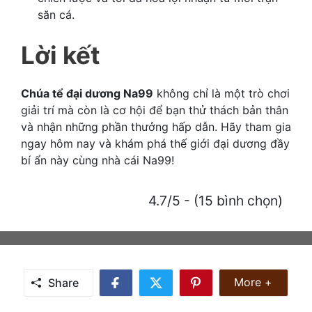
săn cá.
Lời kết
Chúa tể đại dương Na99
không chỉ là một trò chơi
giải trí mà còn là cơ hội để bạn thử thách bản thân
và nhận những phần thưởng hấp dẫn. Hãy tham gia
ngay hôm nay và khám phá thế giới đại dương đầy
bí ẩn này cùng nhà cái Na99!
4.7/5 - (15 bình chọn)
Share Mor
More +
Share
Share
Share
Share
on
on
on