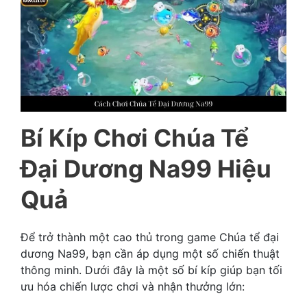
Bí Kíp Chơi Chúa Tể
Đại Dương Na99 Hiệu
Quả
Để trở thành một cao thủ trong game Chúa tể đại
dương Na99, bạn cần áp dụng một số chiến thuật
thông minh. Dưới đây là một số bí kíp giúp bạn tối
ưu hóa chiến lược chơi và nhận thưởng lớn: