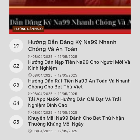
HƯỚNG DẪN NA99
CATEGORIES
Hướng Dẫn Đăng Ký Na99 Nhanh
Chóng Và An Toàn
08/04/2025
- 12/05/2025
Hướng Dẫn Nạp Tiền Na99 Cho Người Mới Và
Kinh Nghiệm
08/04/2025
- 12/05/2025
Hướng Dẫn Rút Tiền Na99 An Toàn Và Nhanh
Chóng Cho Bet Thủ Việt
08/04/2025
- 12/05/2025
Tải App Na99 Hướng Dẫn Cài Đặt Và Trải
Nghiệm Đỉnh Cao
08/04/2025
- 12/05/2025
Khuyến Mãi Na99 Dành Cho Bet Thủ Nhận
Thưởng Khủng Mỗi Ngày
08/04/2025
- 12/05/2025