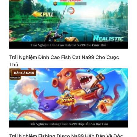
Trải Nghiệm Đỉnh Cao Fish Cat Na99 Cho Cược
Thủ
BẮN CÁ NA99
CATEGORIES
Trải Nghiệm Fishing Disco Na99 Hấp Dẫn Và Độc