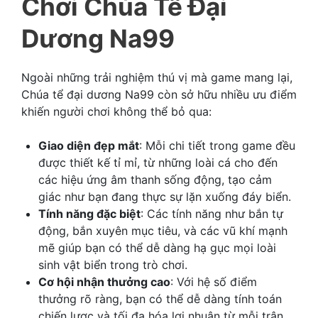
Chơi Chúa Tể Đại
Dương Na99
Ngoài những trải nghiệm thú vị mà game mang lại,
Chúa tể đại dương Na99 còn sở hữu nhiều ưu điểm
khiến người chơi không thể bỏ qua:
Giao diện đẹp mắt
: Mỗi chi tiết trong game đều
được thiết kế tỉ mỉ, từ những loài cá cho đến
các hiệu ứng âm thanh sống động, tạo cảm
giác như bạn đang thực sự lặn xuống đáy biển.
Tính năng đặc biệt
: Các tính năng như bắn tự
động, bắn xuyên mục tiêu, và các vũ khí mạnh
mẽ giúp bạn có thể dễ dàng hạ gục mọi loài
sinh vật biển trong trò chơi.
Cơ hội nhận thưởng cao
: Với hệ số điểm
thưởng rõ ràng, bạn có thể dễ dàng tính toán
chiến lược và tối đa hóa lợi nhuận từ mỗi trận