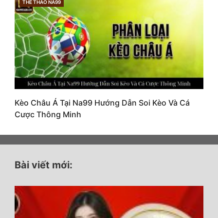
THỂ THAO NA99
CATEGORIES
Kèo Châu Á Tại Na99 Hướng Dẫn Soi Kèo Và Cá
Cược Thông Minh
Bài viết mới: