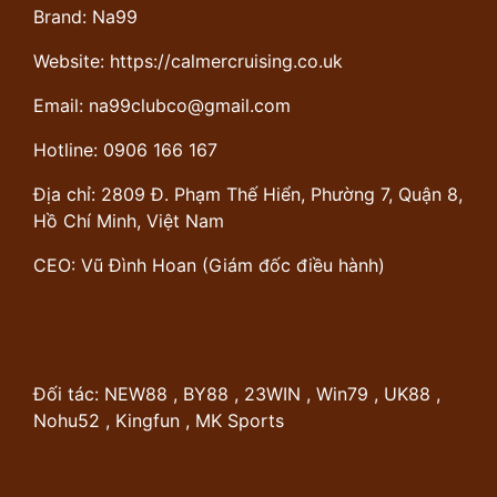
Brand: Na99
Website: https://calmercruising.co.uk
Email:
na99clubco@gmail.com
Hotline: 0906 166 167
Địa chỉ: 2809 Đ. Phạm Thế Hiển, Phường 7, Quận 8,
Hồ Chí Minh, Việt Nam
CEO:
Vũ Đình Hoan
(Giám đốc điều hành)
Đối tác:
NEW88
,
BY88
,
23WIN
,
Win79
,
UK88
,
Nohu52
,
Kingfun
,
MK Sports