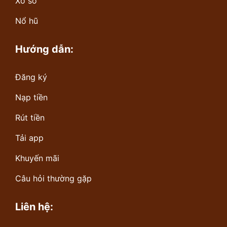
Xổ số
Nổ hũ
Hướng dẫn:
Đăng ký
Nạp tiền
Rút tiền
Tải app
Khuyến mãi
Câu hỏi thường gặp
Liên hệ: