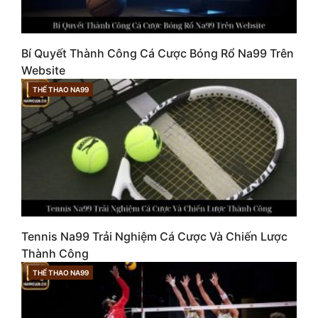
Bí Quyết Thành Công Cá Cược Bóng Rổ Na99 Trên
Website
THỂ THAO NA99
CATEGORIES
Tennis Na99 Trải Nghiệm Cá Cược Và Chiến Lược
Thành Công
THỂ THAO NA99
CATEGORIES