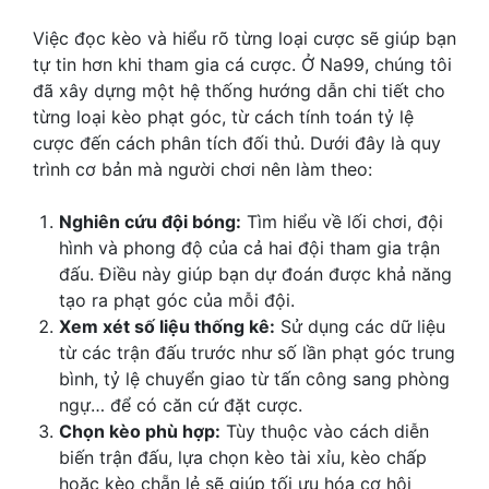
Việc đọc kèo và hiểu rõ từng loại cược sẽ giúp bạn
tự tin hơn khi tham gia cá cược. Ở Na99, chúng tôi
đã xây dựng một hệ thống hướng dẫn chi tiết cho
từng loại kèo phạt góc, từ cách tính toán tỷ lệ
cược đến cách phân tích đối thủ. Dưới đây là quy
trình cơ bản mà người chơi nên làm theo:
Nghiên cứu đội bóng:
Tìm hiểu về lối chơi, đội
hình và phong độ của cả hai đội tham gia trận
đấu. Điều này giúp bạn dự đoán được khả năng
tạo ra phạt góc của mỗi đội.
Xem xét số liệu thống kê:
Sử dụng các dữ liệu
từ các trận đấu trước như số lần phạt góc trung
bình, tỷ lệ chuyển giao từ tấn công sang phòng
ngự… để có căn cứ đặt cược.
Chọn kèo phù hợp:
Tùy thuộc vào cách diễn
biến trận đấu, lựa chọn kèo tài xỉu, kèo chấp
hoặc kèo chẵn lẻ sẽ giúp tối ưu hóa cơ hội