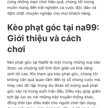
cùng những mẹo chơi hiệu quả, chúng tôi mong
muốn mang đến trải nghiệm cá cược độc đáo và
đậm chất chuyên nghiệp cho mọi khách hàng.
Kèo phạt góc tại na99:
Giới thiệu và cách
chơi
Kèo phạt góc tại Na99 là một trong những loại kèo
được ưa chuộng bởi tính đơn giản và khả năng
sinh lời cao. Khi tham gia kèo phạt góc, chúng tôi
không cần quá quan tâm đến tỷ số chung cuộc mà
thay vào đó tập trung dự đoán số lượng quả phạt
góc xảy ra trong suốt trận đấu. Điều này giúp giảm
bớt áp lực so với những kèo truyền thống khác,
đồng thời tạo điều kiện cho người chơi tận dụng