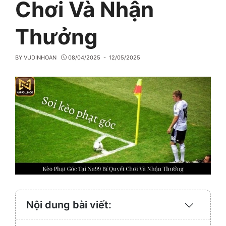
Chơi Và Nhận
Thưởng
BY
VUDINHOAN
08/04/2025
- 12/05/2025
Nội dung bài viết:
Expand
/