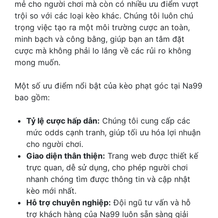
mẻ cho người chơi mà còn có nhiều ưu điểm vượt
trội so với các loại kèo khác. Chúng tôi luôn chú
trọng việc tạo ra một môi trường cược an toàn,
minh bạch và công bằng, giúp bạn an tâm đặt
cược mà không phải lo lắng về các rủi ro không
mong muốn.
Một số ưu điểm nổi bật của kèo phạt góc tại Na99
bao gồm:
Tỷ lệ cược hấp dẫn:
Chúng tôi cung cấp các
mức odds cạnh tranh, giúp tối ưu hóa lợi nhuận
cho người chơi.
Giao diện thân thiện:
Trang web được thiết kế
trực quan, dễ sử dụng, cho phép người chơi
nhanh chóng tìm được thông tin và cập nhật
kèo mới nhất.
Hỗ trợ chuyên nghiệp:
Đội ngũ tư vấn và hỗ
trợ khách hàng của Na99 luôn sẵn sàng giải