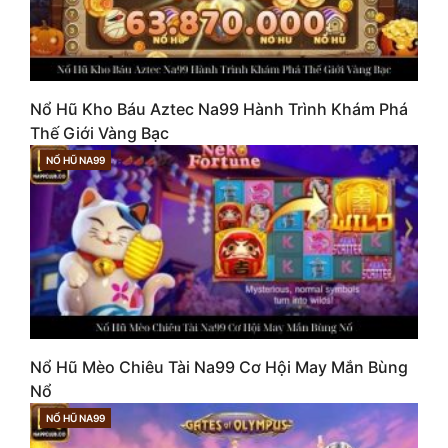
Nổ Hũ Kho Báu Aztec Na99 Hành Trình Khám Phá
Thế Giới Vàng Bạc
NỔ HŨ NA99
CATEGORIES
Nổ Hũ Mèo Chiêu Tài Na99 Cơ Hội May Mắn Bùng
Nổ
NỔ HŨ NA99
CATEGORIES