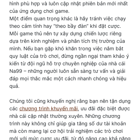
hình phù hợp và luôn cập nhật phiên bản mới nhất
của ứng dụng chơi game.
Một điểm quan trọng khác là hãy tránh việc chạy
theo cảm tính hay “theo bầy đàn” khi đặt cược.
Mỗi game thủ nên tự xây dựng chiến lược riêng
dựa trên kinh nghiệm và phân tích thị trường của
mình. Nếu bạn gặp khó khăn trong việc nắm bắt
quy luật của trò chơi, đừng ngần ngại tham khảo ý
kiến từ đội ngũ hỗ trợ chuyên nghiệp của nhà cái
Na99 – những người luôn sẵn sàng tư vấn và giải
đáp mọi thắc mắc một cách nhanh chóng và hiệu
quả.
Chúng tôi cũng khuyến nghị rằng bạn nên tận dụng
các
chương trình khuyến mãi
, ưu đãi đặc biệt được
nhà cái cập nhật thường xuyên. Những chương
trình này không chỉ giúp gia tăng số dư tài khoản
mà còn mang lại cơ hội trải nghiệm các trò chơi
mới với mức cược ưu đãi, từ đó nâng cao khả năng