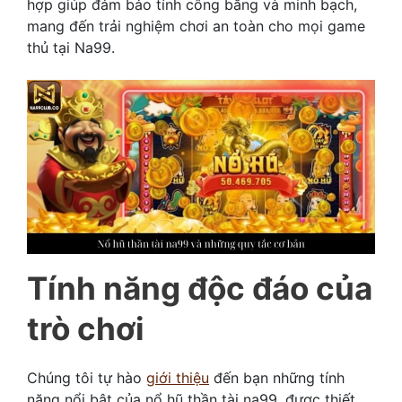
hợp giúp đảm bảo tính công bằng và minh bạch,
mang đến trải nghiệm chơi an toàn cho mọi game
thủ tại Na99.
Tính năng độc đáo của
trò chơi
Chúng tôi tự hào
giới thiệu
đến bạn những tính
năng nổi bật của nổ hũ thần tài na99, được thiết