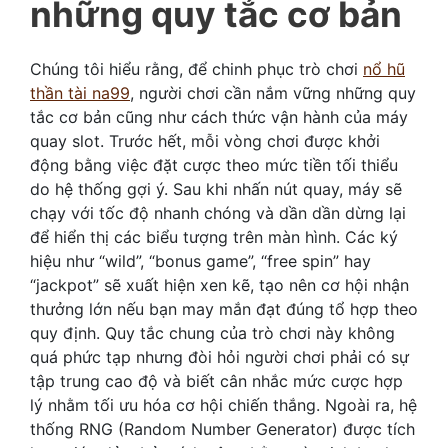
những quy tắc cơ bản
Chúng tôi hiểu rằng, để chinh phục trò chơi
nổ hũ
thần tài na99
, người chơi cần nắm vững những quy
tắc cơ bản cũng như cách thức vận hành của máy
quay slot. Trước hết, mỗi vòng chơi được khởi
động bằng việc đặt cược theo mức tiền tối thiểu
do hệ thống gợi ý. Sau khi nhấn nút quay, máy sẽ
chạy với tốc độ nhanh chóng và dần dần dừng lại
để hiển thị các biểu tượng trên màn hình. Các ký
hiệu như “wild”, “bonus game”, “free spin” hay
“jackpot” sẽ xuất hiện xen kẽ, tạo nên cơ hội nhận
thưởng lớn nếu bạn may mắn đạt đúng tổ hợp theo
quy định. Quy tắc chung của trò chơi này không
quá phức tạp nhưng đòi hỏi người chơi phải có sự
tập trung cao độ và biết cân nhắc mức cược hợp
lý nhằm tối ưu hóa cơ hội chiến thắng. Ngoài ra, hệ
thống RNG (Random Number Generator) được tích