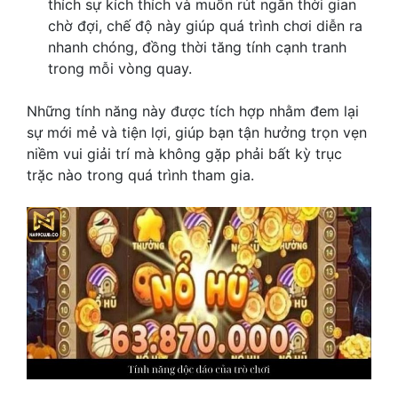
thích sự kích thích và muốn rút ngắn thời gian
chờ đợi, chế độ này giúp quá trình chơi diễn ra
nhanh chóng, đồng thời tăng tính cạnh tranh
trong mỗi vòng quay.
Những tính năng này được tích hợp nhằm đem lại
sự mới mẻ và tiện lợi, giúp bạn tận hưởng trọn vẹn
niềm vui giải trí mà không gặp phải bất kỳ trục
trặc nào trong quá trình tham gia.