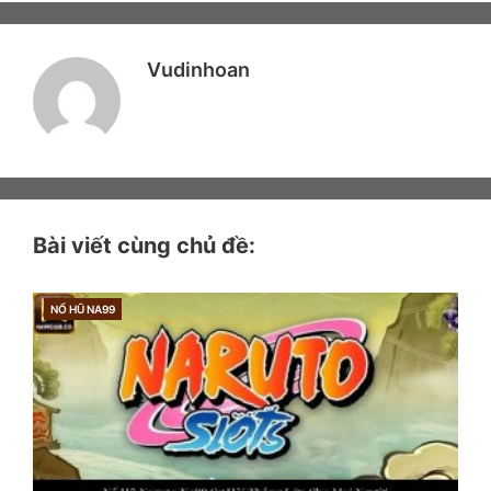
Facebook
Twitter
Pinterest
Vudinhoan
Bài viết cùng chủ đề:
NỔ HŨ NA99
CATEGORIES