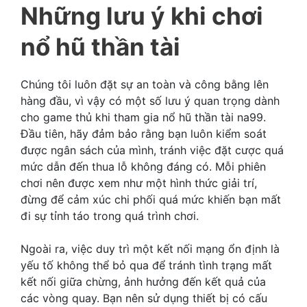
Những lưu ý khi chơi
nổ hũ thần tài
Chúng tôi luôn đặt sự an toàn và công bằng lên
hàng đầu, vì vậy có một số lưu ý quan trọng dành
cho game thủ khi tham gia nổ hũ thần tài na99.
Đầu tiên, hãy đảm bảo rằng bạn luôn kiểm soát
được ngân sách của mình, tránh việc đặt cược quá
mức dẫn đến thua lỗ không đáng có. Mỗi phiên
chơi nên được xem như một hình thức giải trí,
đừng để cảm xúc chi phối quá mức khiến bạn mất
đi sự tỉnh táo trong quá trình chơi.
Ngoài ra, việc duy trì một kết nối mạng ổn định là
yếu tố không thể bỏ qua để tránh tình trạng mất
kết nối giữa chừng, ảnh hưởng đến kết quả của
các vòng quay. Bạn nên sử dụng thiết bị có cấu