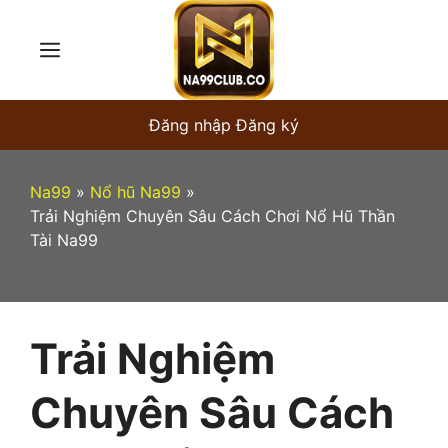
Skip
to
content
Menu
Đăng nhập
Đăng ký
Na99
»
Nổ hũ Na99
»
Trải Nghiệm Chuyên Sâu Cách Chơi Nổ Hũ Thần
Tài Na99
Trải Nghiệm
Chuyên Sâu Cách