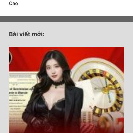
Cao
Bài viết mới: