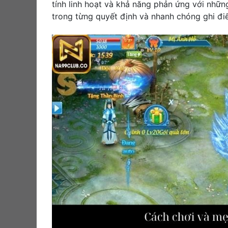
tính linh hoạt và khả năng phản ứng với những
trong từng quyết định và nhanh chóng ghi đi