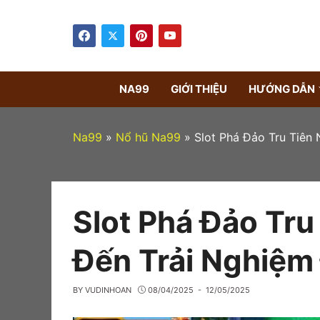
Skip
to
content
NA99
GIỚI THIỆU
HƯỚNG DẪN
Na99
»
Nổ hũ Na99
»
Slot Phá Đảo Tru Tiên
Slot Phá Đảo Tr
Đến Trải Nghiệm
BY
VUDINHOAN
08/04/2025
- 12/05/2025