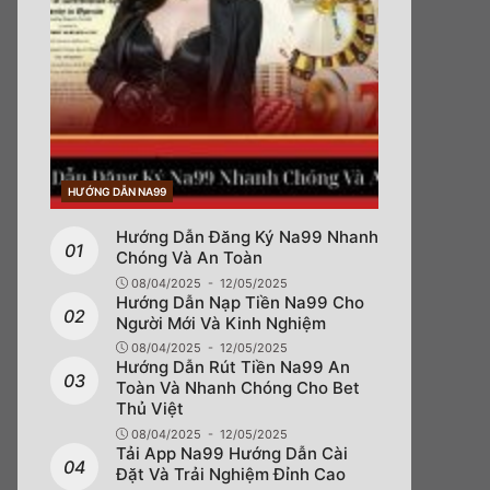
HƯỚNG DẪN NA99
CATEGORIES
Hướng Dẫn Đăng Ký Na99 Nhanh
Chóng Và An Toàn
08/04/2025
- 12/05/2025
Hướng Dẫn Nạp Tiền Na99 Cho
Người Mới Và Kinh Nghiệm
08/04/2025
- 12/05/2025
Hướng Dẫn Rút Tiền Na99 An
Toàn Và Nhanh Chóng Cho Bet
Thủ Việt
08/04/2025
- 12/05/2025
Tải App Na99 Hướng Dẫn Cài
Đặt Và Trải Nghiệm Đỉnh Cao