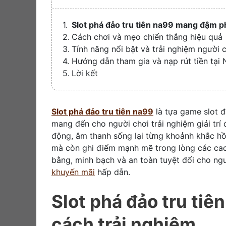
Slot phá đảo tru tiên na99 mang đậm p
Cách chơi và mẹo chiến thắng hiệu quả
Tính năng nổi bật và trải nghiệm người 
Hướng dẫn tham gia và nạp rút tiền tại
Lời kết
Slot phá đảo tru tiên na99
là tựa game slot 
mang đến cho người chơi trải nghiệm giải trí
động, âm thanh sống lại từng khoảnh khắc hồi
mà còn ghi điểm mạnh mẽ trong lòng các cao
bằng, minh bạch và an toàn tuyệt đối cho ng
khuyến mãi
hấp dẫn.
Slot phá đảo tru ti
cách trải nghiệm