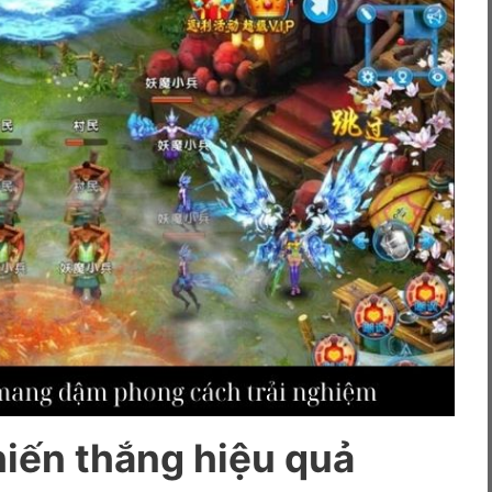
iến thắng hiệu quả