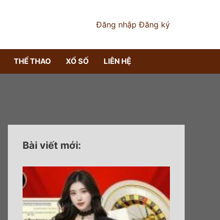
Đăng nhập
Đăng ký
THỂ THAO
XỔ SỐ
LIÊN HỆ
Bài viết mới: