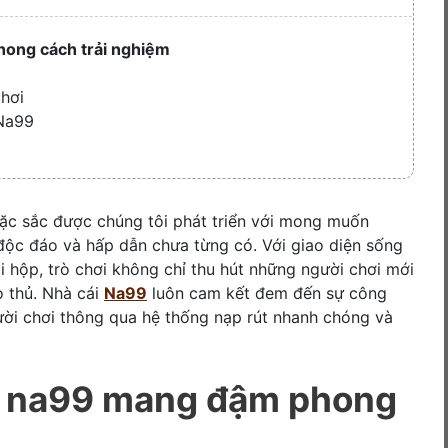
/
Collapse
hong cách trải nghiệm
chơi
 Na99
đặc sắc được chúng tôi phát triển với mong muốn
 độc đáo và hấp dẫn chưa từng có. Với giao diện sống
 hộp, trò chơi không chỉ thu hút những người chơi mới
 thủ. Nhà cái
Na99
luôn cam kết đem đến sự công
ười chơi thông qua hệ thống nạp rút nhanh chóng và
ên na99 mang đậm phong