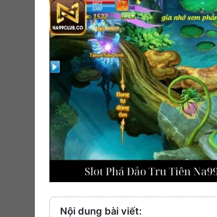
Nội dung bài viết: