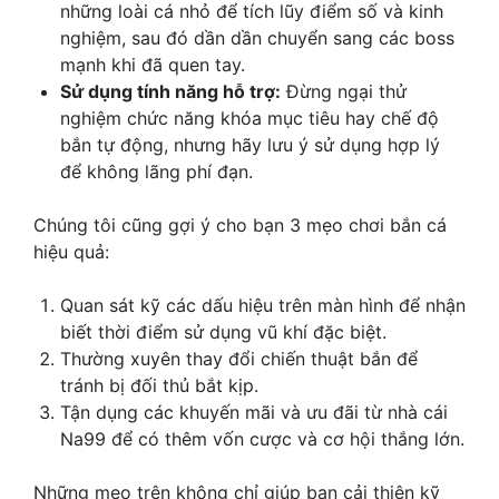
những loài cá nhỏ để tích lũy điểm số và kinh
nghiệm, sau đó dần dần chuyển sang các boss
mạnh khi đã quen tay.
Sử dụng tính năng hỗ trợ:
Đừng ngại thử
nghiệm chức năng khóa mục tiêu hay chế độ
bắn tự động, nhưng hãy lưu ý sử dụng hợp lý
để không lãng phí đạn.
Chúng tôi cũng gợi ý cho bạn 3 mẹo chơi bắn cá
hiệu quả:
Quan sát kỹ các dấu hiệu trên màn hình để nhận
biết thời điểm sử dụng vũ khí đặc biệt.
Thường xuyên thay đổi chiến thuật bắn để
tránh bị đối thủ bắt kịp.
Tận dụng các khuyến mãi và ưu đãi từ nhà cái
Na99 để có thêm vốn cược và cơ hội thắng lớn.
Những mẹo trên không chỉ giúp bạn cải thiện kỹ