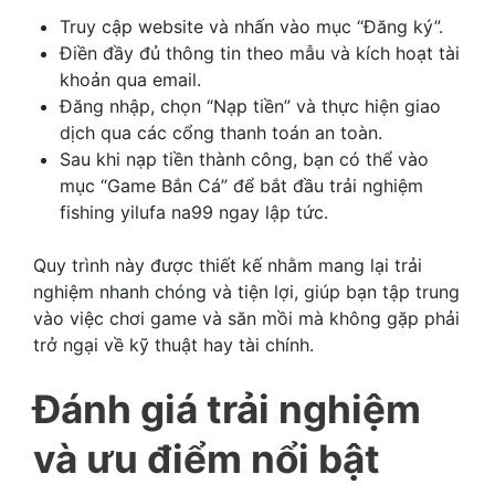
Truy cập website và nhấn vào mục “Đăng ký”.
Điền đầy đủ thông tin theo mẫu và kích hoạt tài
khoản qua email.
Đăng nhập, chọn “Nạp tiền” và thực hiện giao
dịch qua các cổng thanh toán an toàn.
Sau khi nạp tiền thành công, bạn có thể vào
mục “Game Bắn Cá” để bắt đầu trải nghiệm
fishing yilufa na99 ngay lập tức.
Quy trình này được thiết kế nhằm mang lại trải
nghiệm nhanh chóng và tiện lợi, giúp bạn tập trung
vào việc chơi game và săn mồi mà không gặp phải
trở ngại về kỹ thuật hay tài chính.
Đánh giá trải nghiệm
và ưu điểm nổi bật