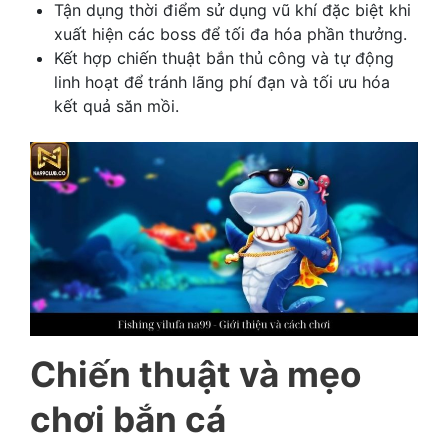
Tận dụng thời điểm sử dụng vũ khí đặc biệt khi
xuất hiện các boss để tối đa hóa phần thưởng.
Kết hợp chiến thuật bắn thủ công và tự động
linh hoạt để tránh lãng phí đạn và tối ưu hóa
kết quả săn mồi.
Chiến thuật và mẹo
chơi bắn cá