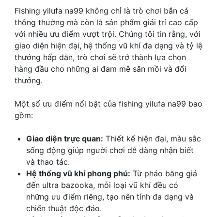
Fishing yilufa na99 không chỉ là trò chơi bắn cá
thông thường mà còn là sản phẩm giải trí cao cấp
với nhiều ưu điểm vượt trội. Chúng tôi tin rằng, với
giao diện hiện đại, hệ thống vũ khí đa dạng và tỷ lệ
thưởng hấp dẫn, trò chơi sẽ trở thành lựa chọn
hàng đầu cho những ai đam mê săn mồi và đổi
thưởng.
Một số ưu điểm nổi bật của fishing yilufa na99 bao
gồm:
Giao diện trực quan:
Thiết kế hiện đại, màu sắc
sống động giúp người chơi dễ dàng nhận biết
và thao tác.
Hệ thống vũ khí phong phú:
Từ pháo băng giá
đến ultra bazooka, mỗi loại vũ khí đều có
những ưu điểm riêng, tạo nên tính đa dạng và
chiến thuật độc đáo.