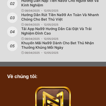
Hướng Dẫn Nạp Tiền Na99 Cho Người Mới Và
Kinh Nghiệm
08/04/2025
- 12/05/2025
Hướng Dẫn Rút Tiền Na99 An Toàn Và Nhanh
Chóng Cho Bet Thủ Việt
08/04/2025
- 12/05/2025
Tải App Na99 Hướng Dẫn Cài Đặt Và Trải
Nghiệm Đỉnh Cao
08/04/2025
- 12/05/2025
Khuyến Mãi Na99 Dành Cho Bet Thủ Nhận
Thưởng Khủng Mỗi Ngày
08/04/2025
- 12/05/2025
Về chúng tôi: